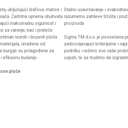
a, uključujući šrafove, matice i
Stalno usavršavanje i svakodne
osača. Zaštitna oprema obuhvata
razumemo zahteve tržišta i pruž
žajući maksimalnu sigurnost i
proizvoda.
e za varenje, kao i prateće
ortiman reznih i brusnih ploča
Sigma TM d.o.o. je posvećena pr
 materijala, izrađene od
zadovoljavajući kriterijume i na
še burgije su prilagođene za
podršku i rešimo sve vaše probl
i efikasno bušenje..
uspeh, te se trudimo da izgrad
usne ploče