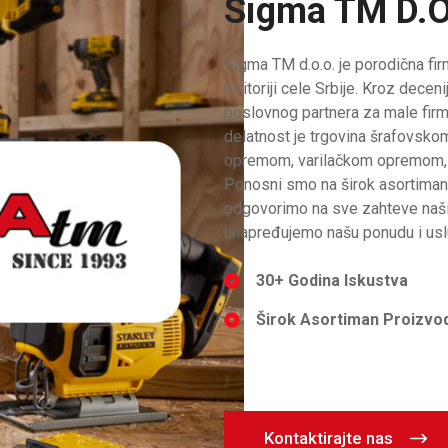
Sigma TM D.
Sigma TM d.o.o. je porodična f
teritoriji cele Srbije. Kroz dec
poslovnog partnera za male firm
delatnost je trgovina šrafovsko
opremom, varilačkom opremom, r
Ponosni smo na širok asortiman
odgovorimo na sve zahteve naših
unapređujemo našu ponudu i uslu
30+ Godina Iskustva
Širok Asortiman Proizvo
Kontaktirajte nas