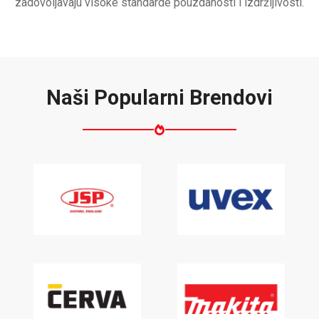
zadovoljavaju visoke standarde pouzdanosti i izdržljivosti.
Naši Popularni Brendovi