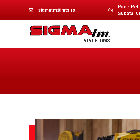
Skip
Pon - Pet:
sigmatm@mts.rs
to
Subota: 0
content