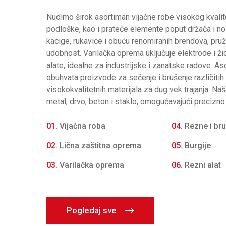
Nudimo širok asortiman vijačne robe visokog kvalitet
podloške, kao i prateće elemente poput držača i n
kacige, rukavice i obuću renomiranih brendova, pru
udobnost. Varilačka oprema uključuje elektrode i žic
alate, idealne za industrijske i zanatske radove. As
obuhvata proizvode za sečenje i brušenje različitih
visokokvalitetnih materijala za dug vek trajanja. Na
metal, drvo, beton i staklo, omogućavajući precizno 
01.
Vijačna roba
04.
Rezne i br
02.
Lična zaštitna oprema
05.
Burgije
03.
Varilačka oprema
06.
Rezni alat
Pogledaj sve