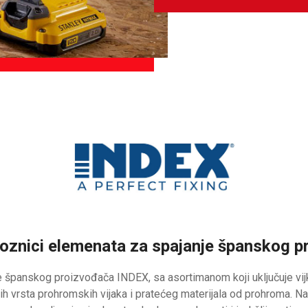
oznici elemenata za spajanje španskog 
 španskog proizvođača INDEX, sa asortimanom koji uključuje vijk
h vrsta prohromskih vijaka i pratećeg materijala od prohroma. Naš