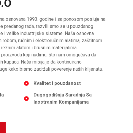
O.O
irma osnovana 1993. godine i sa ponosom posluje na
enije predanog rada, razvili smo se u pouzdanog
e i velike industrijske sisteme. Naša osnovna
m robom, ručnim i elektroručnim alatima, zaštitnom
eznim alatom i brusnim materijalima.
 proizvoda koji nudimo, što nam omogućava da
 kupaca. Naša misija je da kontinuirano
ge kako bismo zadržali poverenje naših klijenata.
Kvalitet i pouzdanost
da
Dugogodišnja Saradnja Sa
Inostranim Kompanijama