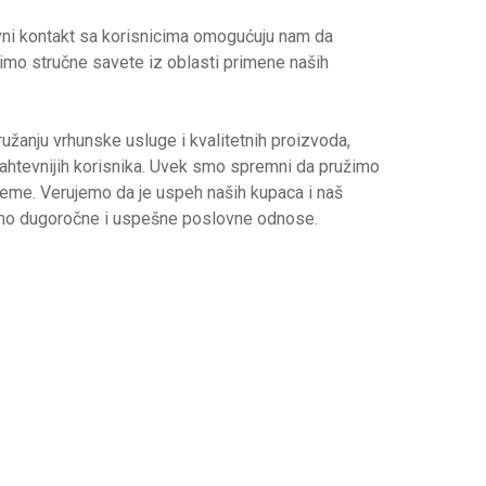
vni kontakt sa korisnicima omogućuju nam da
imo stručne savete iz oblasti primene naših
užanju vrhunske usluge i kvalitetnih proizvoda,
jzahtevnijih korisnika. Uvek smo spremni da pružimo
eme. Verujemo da je uspeh naših kupaca i naš
imo dugoročne i uspešne poslovne odnose.