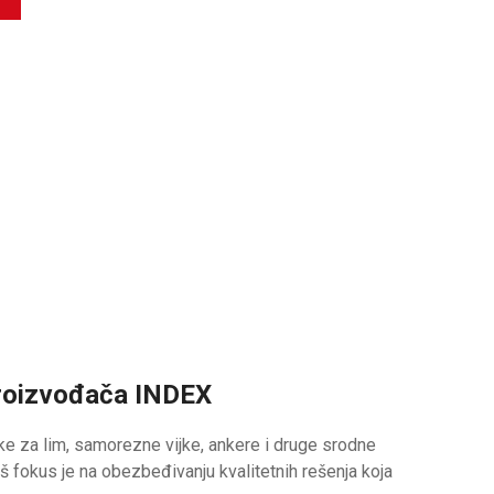
proizvođača INDEX
e za lim, samorezne vijke, ankere i druge srodne
 fokus je na obezbeđivanju kvalitetnih rešenja koja