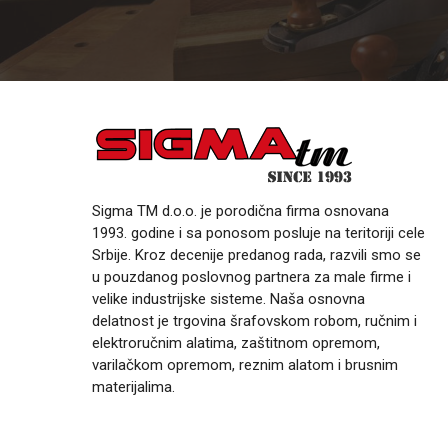
Sigma TM d.o.o. je porodična firma osnovana
1993. godine i sa ponosom posluje na teritoriji cele
Srbije. Kroz decenije predanog rada, razvili smo se
u pouzdanog poslovnog partnera za male firme i
velike industrijske sisteme. Naša osnovna
delatnost je trgovina šrafovskom robom, ručnim i
elektroručnim alatima, zaštitnom opremom,
varilačkom opremom, reznim alatom i brusnim
materijalima.